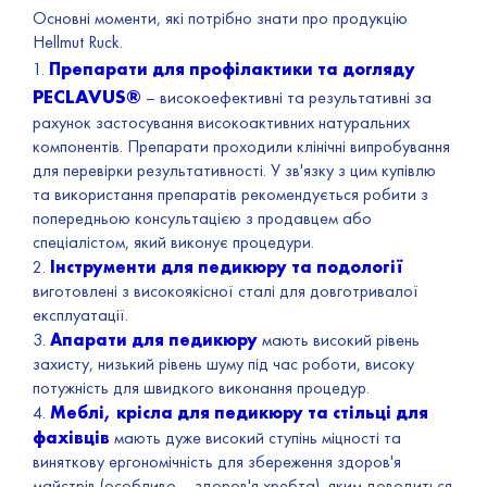
Основні моменти, які потрібно знати про продукцію
Hellmut Ruck.
Препарати для профілактики та догляду
1.
PECLAVUS®
– високоефективні та результативні за
рахунок застосування високоактивних натуральних
компонентів. Препарати проходили клінічні випробування
для перевірки результативності. У зв'язку з цим купівлю
та використання препаратів рекомендується робити з
попередньою консультацією з продавцем або
спеціалістом, який виконує процедури.
Інструменти для педикюру та подології
2.
виготовлені з високоякісної сталі для довготривалої
експлуатації.
Апарати для педикюру
3.
мають високий рівень
захисту, низький рівень шуму під час роботи, високу
потужність для швидкого виконання процедур.
Меблі, крісла для педикюру та стільці для
4.
фахівців
мають дуже високий ступінь міцності та
виняткову ергономічність для збереження здоров'я
майстрів (особливо – здоров'я хребта), яким доводиться