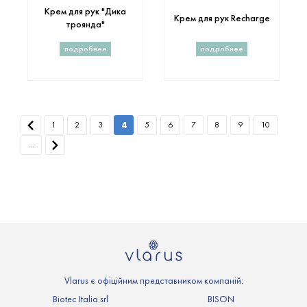
Крем для рук "Дика
Крем для рук Recharge
троянда"
подробнее
подробнее
1
2
3
4
5
6
7
8
9
10
...
Vlarus є офіційним представником компаній:
Biotec Italia srl
BISON