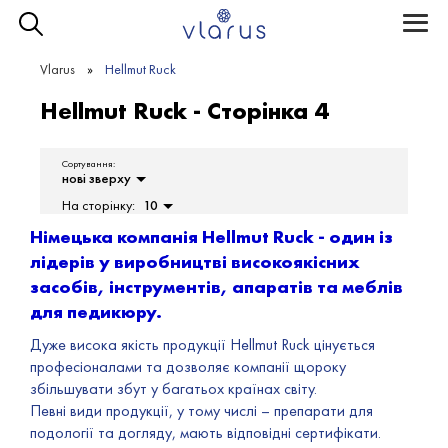
Toggle
naviga
Vlarus
Hellmut Ruck
Hellmut Ruck - Сторінка 4
Сортування:
нові зверху
На сторінку:
10
Німецька компанія Hellmut Ruck - один із
лідерів у виробництві високоякісних
засобів, інструментів, апаратів та меблів
для педикюру.
Дуже висока якість продукції Hellmut Ruck цінується
професіоналами та дозволяє компанії щороку
збільшувати збут у багатьох країнах світу.
Певні види продукції, у тому числі – препарати для
подології та догляду, мають відповідні сертифікати.