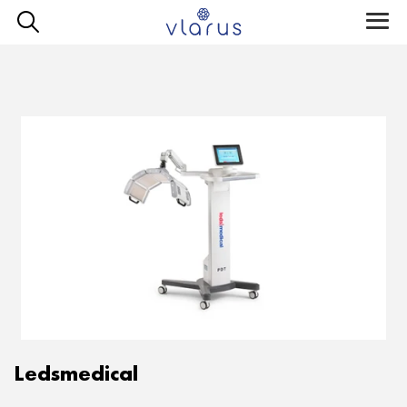
Vlarus
Фотобиодинамика
Toggle
naviga
Ledsmedical