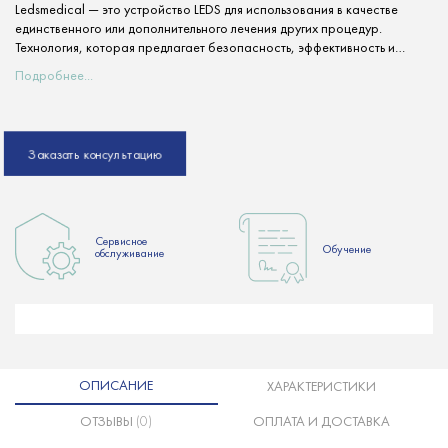
Ledsmedical — это устройство LEDS для использования в качестве
единственного или дополнительного лечения других процедур.
Технология, которая предлагает безопасность, эффективность и
прибыльность. Он излучает красный, желтый, синий и зеленый свет с
Подробнее...
заданной длиной волны в установленном оптимальном диапазоне для
различных процедур и показаний.
Заказать консультацию
Сервисное
Обучение
обслуживание
ОПИСАНИЕ
ХАРАКТЕРИСТИКИ
ОТЗЫВЫ
(0)
ОПЛАТА И ДОСТАВКА