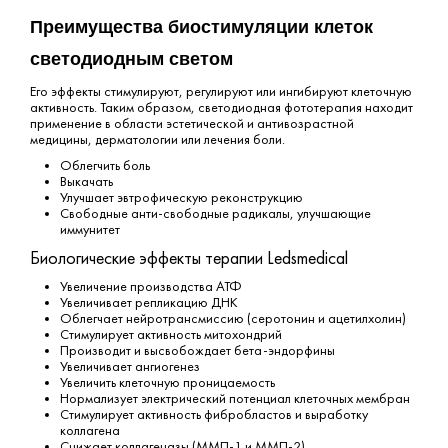
Преимущества биостимуляции клеток
светодиодным светом
Его эффекты стимулируют, регулируют или ингибируют клеточную
активность.
Таким образом, светодиодная фототерапия находит
применение в области эстетической и антивозрастной
медицины, дерматологии или лечения боли.
Облегчить боль
Выкачать
Улучшает эвтрофическую реконструкцию
Свободные анти-свободные радикалы, улучшающие
иммунитет
Биологические эффекты терапии Ledsmedical
Увеличение производства АТФ
Увеличивает репликацию ДНК
Облегчает нейротрансмиссию (серотонин и ацетилхолин)
Стимулирует активность митохондрий
Производит и высвобождает бета-эндорфины
Увеличивает ангиогенез
Увеличить клеточную проницаемость
Нормализует электрический потенциал клеточных мембран
Стимулирует активность фибробластов и выработку
коллагена
Снижает коллагеназы (ММП-1 и ММП-2)