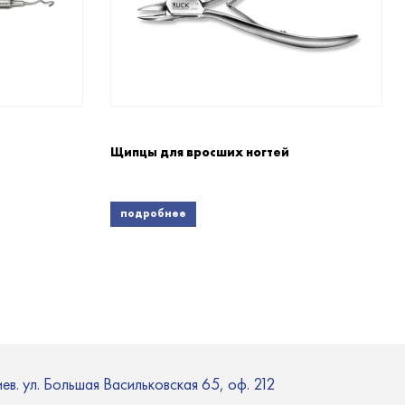
Щипцы для вросших ногтей
подробнее
иев. ул. Большая Васильковская 65, оф. 212