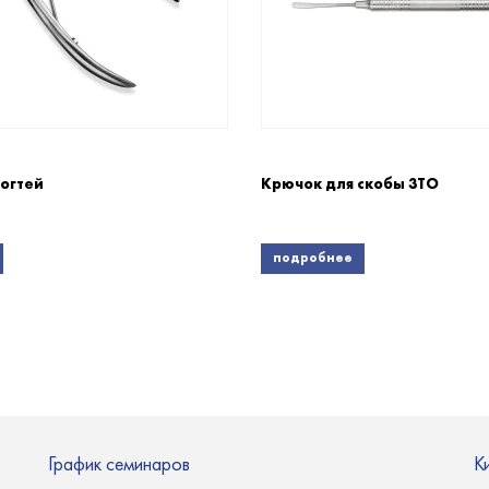
огтей
Крючок для скобы 3ТО
подробнее
График семинаров
К