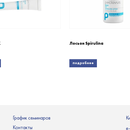
X
Лосьон Spirulina
подробнее
График семинаров
К
Контакты
e