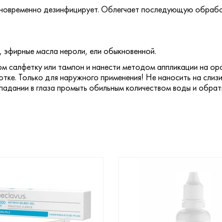
дновременно дезинфицирует. Облегчает последующую обработ
, эфирные масла нероли, ели обыкновенной.
м салфетку или тампон и нанести методом аппликации на ор
отке. Только для наружного применения! Не наносить на сли
падании в глаза промыть обильным количеством воды и обрати