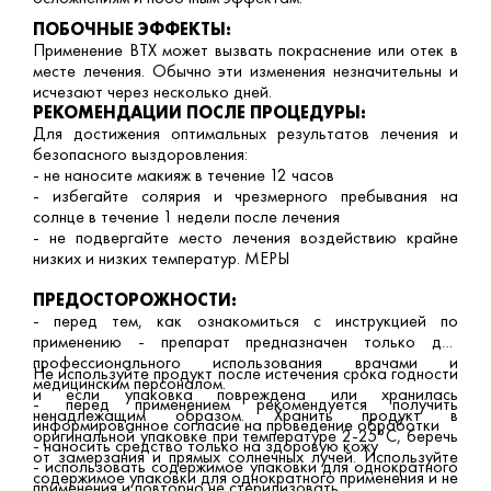
ПОБОЧНЫЕ ЭФФЕКТЫ:
Применение BTX может вызвать покраснение или отек в
месте лечения. Обычно эти изменения незначительны и
исчезают через несколько дней.
РЕКОМЕНДАЦИИ ПОСЛЕ ПРОЦЕДУРЫ:
Для достижения оптимальных результатов лечения и
безопасного выздоровления:
- не наносите макияж в течение 12 часов
- избегайте солярия и чрезмерного пребывания на
солнце в течение 1 недели после лечения
- не подвергайте место лечения воздействию крайне
низких и низких температур. МЕРЫ
ПРЕДОСТОРОЖНОСТИ:
- перед тем, как ознакомиться с инструкцией по
применению - препарат предназначен только для
профессионального использования врачами и
Не используйте продукт после истечения срока годности
медицинским персоналом.
и если упаковка повреждена или хранилась
- перед применением рекомендуется получить
ненадлежащим образом. Хранить продукт в
информированное согласие на проведение обработки
оригинальной упаковке при температуре 2-25°С, беречь
- наносить средство только на здоровую кожу
от замерзания и прямых солнечных лучей. Используйте
- использовать содержимое упаковки для однократного
содержимое упаковки для однократного применения и не
применения и повторно не стерилизовать.