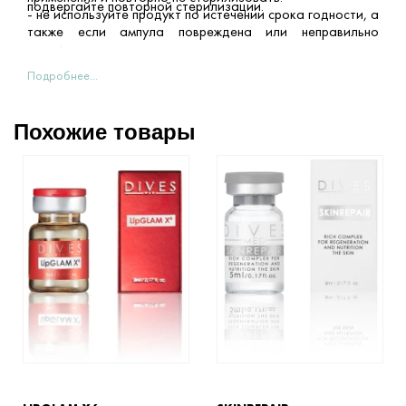
подвергайте повторной стерилизации.
- не используйте продукт по истечении срока годности, а
также если ампула повреждена или неправильно
хранилась
Подробнее...
СТЕРИЛИЗАЦИЯ:
Содержимое ампул стерилизовано радиацией.
Похожие товары
СРОК ГОДНОСТИ И ХРАНЕНИЕ: