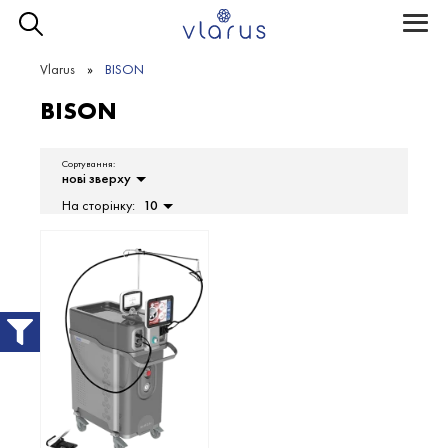
Toggle
naviga
Vlarus
BISON
BISON
Сортування:
нові зверху
На сторінку:
10