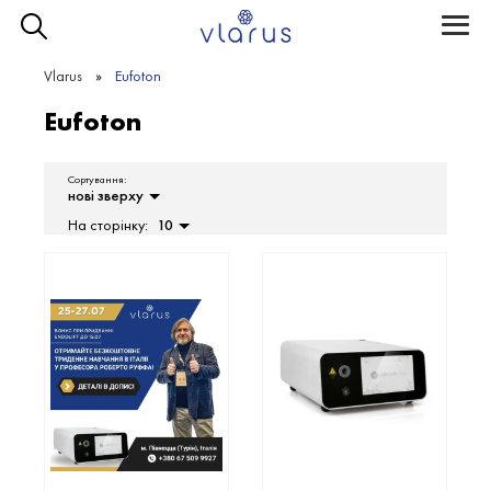
Toggle
naviga
Vlarus
Eufoton
Eufoton
Сортування:
нові зверху
На сторінку:
10