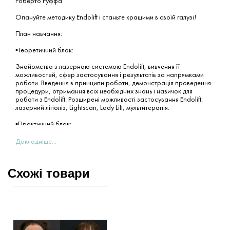
Роберто Руффа
Опануйте методику Endolift і станьте кращими в своїй галузі!
План навчання:
▪️Теоретичний блок:
Знайомство з лазерною системою Endolift, вивчення її
можливостей, сфер застосування і результатів за напрямками
роботи. Введення в принципи роботи, демонстрація проведення
процедури, отримання всіх необхідних знань і навичок для
роботи з Endolift. Розширені можливості застосування Endolift:
лазерний ліполіз, Lightscan, Lady Lift, мультитерапія.
▪️Практичний блок:
Постановка руки та відпрацювання методики на моделях під
Докладніше...
керівництвом Роберто.
✔️ Після проходження навчання Ви отримаєте сертифікат і
Схожі товари
зможете проводити процедури в Вашій клініці.
Роберто Руффа (Італія) - лікар, хірург, експерт з лазерної хірургії
та естетичної медицини, спеціаліст із методики Endolift світового
рівня.
❗️Навчання підійде лише лікарям з вищою освітою, що бажають