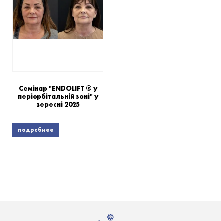
придбати лазерну систему Endolift.
Всі витратні матеріали надаються організаторами.
🗓 24.07 день заїзду; 25-27.07 навчання
📍 м. Піанецца (Турін), Італія
Семінар "ENDOLIFT ® у
періорбітальній зоні" у
вересні 2025
подробнее