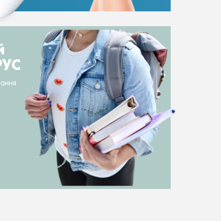
й
РУС
чання