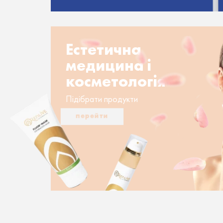
Естетична
медицина і
косметологія
Підібрати продукти
перейти