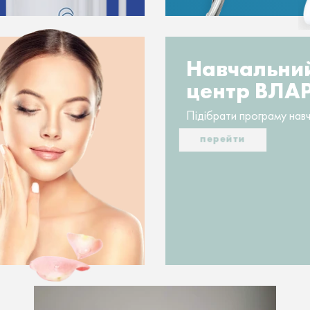
Навчальни
центр ВЛА
Підібрати програму нав
перейти