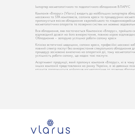
Імпортер косметологічного та подологічного обладнання ВЛАРУС
Компанія «Вларус» (Vlarus) входить до найбільших імпортерів обла
масажних та SPA комплексів, салонів краси та процедурних космет
пропонується якісне обладнання європейського та південнокорейсь
косметологічних апаратів та лазерних систем ми можемо задовольн
Все обладнання, яке постачається Компанією «Вларус», пройшло се
відповідний дозвіл на його використання, повною мірою відповідає 
Обладнання – запорука успішної роботи салону краси
Клініки естетичної медицини, салони краси, професійні масажні ка
повний спектр послуг без використання спеціального обладнання для
процедур засновано виключно на апаратній дії, тому косметологіч
успішність роботи салону, що надає такі послуги.
Асортимент продукції, який пропонує компанія «Вларус», ні в чом
інших компаній представлених на ринку України, а за деякими пози
клієнтів пропонується найкраще косметологічне та лазерне обладнан
яке чудово зарекомендувало себе у провідних салонах краси столиц
Устаткування для косметології – нові послуги у вашому салоні
Розширити перелік послуг, почати надавати нові косметологічні п
салону новим обладнанням. Все косметологічне обладнання, що проп
реальних умовах, також є можливість швидкого навчання фахівців
для косметології не лише розширять спектр послуг, що пропонуютьс
компанії, зробивши її роботу більш продуктивною.
Косметологічне обладнання – підвищення якості обслуговування кл
Сучасні косметологічні апарати не тільки збільшують різноманітні
їхню якість. До уваги клієнтів пропонується тільки найкращі спеці
косметологічних кабінетів та кабінетів подології. Наявність сучасно
є гарною рекламою салону краси і автоматично сприяє залученню
компанії.
Чому вигідно придбати обладнання для салону краси?
Пропоновані апарати гарантуватимуть бездоганну якість послуг, щ