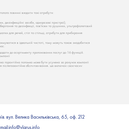
етолога повинні входити такі атрибути:
и, дезінфекційні засоби, одноразові пристрої);
берігання та дезінфекції, пов'язки та рушники, ультрафіолетовий
ішалки для речей, стіл та стільці, атрибути для прибирання
имуватися в ідеальній чистоті, тому можуть також знадобитися
час.
одати до асортименту пропонованих послуг до 16 функцій.
омпанії
-яка гарантійна поломка може бути усунена за рахунок компанії
ся післягарантійне обслуговування, що включає своєчасну
ностей та їх швидке усунення. Підтримка обладнання для СПА
стійному стані – це запорука його успішної експлуатації та
 запчастин і витратних матеріалів, що дозволяють швидко
інімальний відрізок часу. Ціна на ремонт косметологічних апаратів
 поломки, а також своєчасності виявлення несправності.
 вигляді?
а валиків використовується міцний шкірозамінник. Матеріал має
 від 10 до 50 тисяч робочих циклів (відвідувань клієнтів). Згодом
тостей, тріщини, розриви. Уникнути подібних неприємностей і
 зовнішньому вигляді, дозволить використання захисних чохлів, а
їв. вул. Велика Васильківська, 65, оф. 212
аднання
ринку України, виготовляється в Китаї. Компанія «Вларус»
Німеччини та Південної Кореї. Для постачання на український
mail:i
nfo@vlarus.info