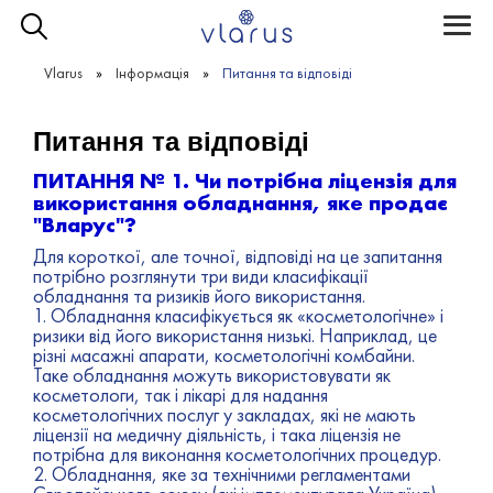
Toggle
naviga
Vlarus
Інформація
Питання та відповіді
Питання та відповіді
ПИТАННЯ № 1. Чи потрібна ліцензія для
використання обладнання, яке продає
"Вларус"?
Для короткої, але точної, відповіді на це запитання
потрібно розглянути три види класифікації
обладнання та ризиків його використання.
1. Обладнання класифікується як «косметологічне» і
ризики від його використання низькі. Наприклад, це
різні масажні апарати, косметологічні комбайни.
Таке обладнання можуть використовувати як
косметологи, так і лікарі для надання
косметологічних послуг у закладах, які не мають
ліцензії на медичну діяльність, і така ліцензія не
потрібна для виконання косметологічних процедур.
2. Обладнання, яке за технічними регламентами