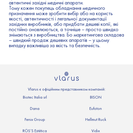
автентичні західні медичні апарати.
Тому кожен покупець обладнання медичного
призначення може зробити вибір або на користь
якості, автентичності і легальної документації
західних виробників, або придбати дешеві копії, які
постійно оновлюються, а точніше – просто швидко
знімаються з виробництва. Бо маркетингова складова
– швидкий продаж дешевих апаратів – у цьому
випадку важливіша за якість та безпечність.
Vlarus є офіційним представником компаній:
Biotec Italia srl
BISON
Dana
Eufoton
Fenix Group
Hellmut Ruck
RÖS’S Estética
Vidix