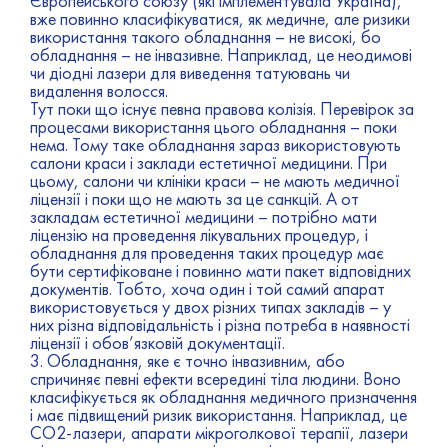
Європейського союзу (які імплементувала Україна),
вже повинно класифікуватися, як медичне, але ризики
використання такого обладнання – не високі, бо
обладнання – не інвазивне. Наприклад, це неодимові
чи діодні лазери для виведення татуювань чи
видалення волосся.
Тут поки що існує певна правова колізія. Перевірок за
процесами використання цього обладнання – поки
нема. Тому таке обладнання зараз використовують
салони краси і заклади естетичної медицини. При
цьому, салони чи клініки краси – не мають медичної
ліцензії і поки що не мають за це санкцій. А от
закладам естетичної медицини – потрібно мати
ліцензію на проведення лікувальних процедур, і
обладнання для проведення таких процедур має
бути сертифіковане і повинно мати пакет відповідних
документів. Тобто, хоча один і той самий апарат
використовується у двох різних типах закладів – у
них різна відповідальність і різна потреба в наявності
ліцензії і обов’язковій документації.
3. Обладнання, яке є точно інвазивним, або
спричиняє певні ефекти всередині тіла людини. Воно
класифікується як обладнання медичного призначення
і має підвищений ризик використання. Наприклад, це
СО2-лазери, апарати мікроголкової терапії, лазери