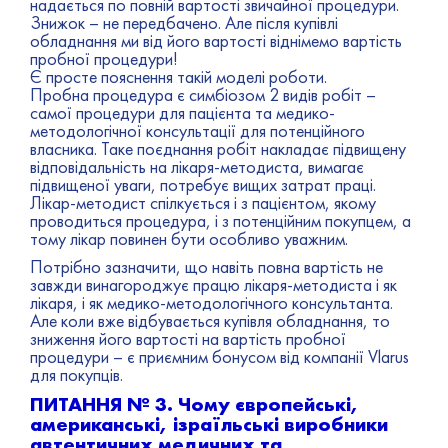
надається по повній вартості звичайної процедури.
Знижок – не передбачено. Але після купівлі
обладнання ми від його вартості віднімемо вартість
пробної процедури!
Є просте пояснення такій моделі роботи.
Пробна процедура є симбіозом 2 видів робіт –
самої процедури для пацієнта та медико-
методологічної консультації для потенційного
власника. Таке поєднання робіт накладає підвищену
відповідальність на лікаря-методиста, вимагає
підвищеної уваги, потребує вищих затрат праці.
Лікар-методист спілкується і з пацієнтом, якому
проводиться процедура, і з потенційним покупцем, а
тому лікар повинен бути особливо уважним.
Потрібно зазначити, що навіть повна вартість не
завжди винагороджує працю лікаря-методиста і як
лікаря, і як медико-методологічного консультанта.
Але коли вже відбувається купівля обладнання, то
зниження його вартості на вартість пробної
процедури – є приємним бонусом від компанії Vlarus
для покупців.
ПИТАННЯ № 3. Чому європейські,
американські, ізраїльські виробники
автентичних медичних та