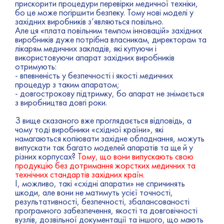
прискорити процедури перевірки медичної техніки,
бо це може погіршити безпеку. Тому нові моделі у
західних виробників з’являються повільно.
Але ця «плата повільним темпом інновацій» західних
виробників дуже потрібна власникам, директорам та
лікарям медичних закладів, які купуючи і
використовуючи апарат західних виробників
отримують:
- впевненість у безпечності і якості медичних
процедур з таким апаратом;
- довгострокову підтримку, бо апарат не знімається
з виробництва довгі роки.
З вище сказаного вже проглядається відповідь, а
чому тоді виробники «східної країни», які
намагаються копіювати західне обладнання, можуть
випускати так багато моделей апаратів та ще й у
різних корпусах?
Тому, що в
они випускають свою
продукцію без дотримання жорстких медичних та
технічних стандартів західних країн.
І, можливо, такі «східні апарати» не спричинять
шкоди, але вони не матимуть усієї точності,
результативності, безпечності, збалансованості
програмного забезпечення, якості та довговічності
вузлів, дозвільної документації та іншого, що мають