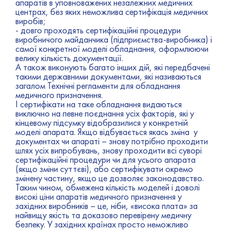
апаратів в уповноважених незалежних медичних
центрах, без яких неможлива сертифікація медичних
виробів;
- довго проходять сертифікаційні процедури
виробничого майданчика (підприємства-виробника) і
самої конкретної моделі обладнання, оформлюючи
велику кількість документації.
А також виконують багато інших дій, які передбачені
такими державними документами, які називаються
загалом Технічні регламенти для обладнання
медичного призначення.
І сертифікати на таке обладнання видаються
виключно на певне поєднання усіх факторів, які у
кінцевому підсумку відобразилися у конкретній
моделі апарата. Якщо відбувається якась зміна у
документах чи апараті – знову потрібно проходити
шлях усіх випробувань, знову проходити всі суворі
сертифікаційні процедури чи для усього апарата
(якщо зміни суттєві), або сертифікувати окремо
змінену частину, якщо це дозволяє законодавство.
Таким чином, обмежена кількість моделей і доволі
високі ціни апаратів медичного призначення у
західних виробників – це, ніби, «висока плата» за
найвищу якість та доказово перевірену медичну
безпеку. У західних країнах просто неможливо