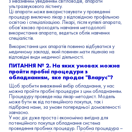
з інвазивним уведенням світловодів, апарати
ультразвукового лістингу.
Ці апарати може використовувати у проведенні
процедур виключно лікар з відповідною профільною
освітою і спеціалізацією. Лікарі, після купівлі апарата,
обов’язково проходять навчання методології
використання апарата, ведеться облік навчених
спеціалістів.
Використання цих апаратів повинно відбуватися у
медичному закладі, який повинен мати ліцензію на
відповідні види медичної діяльності.
ПИТАННЯ № 2. На яких умовах можна
пройти пробні процедури з
обладнанням, яке продає "Вларус"?
Щоб зробити виважений вибір обладнання, у нас
можна пройти пробні процедури з цим обладнанням.
Процедуру проведе наш лікар-методист. Модель
може бути як від потенційного покупця, так і
підібрана нами, за умови попередньої домовленості
завчасно.
У нас діє дуже проста і економічно вигідна для
потенційного покупця обладнання система
проведення пробних процедур. Пробна процедура –