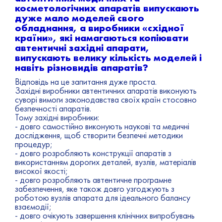
косметологічних апаратів випускають
дуже мало моделей свого
обладнання, а виробники «східної
країни», які намагаються копіювати
автентичні західні апарати,
випускають велику кількість моделей і
навіть різновидів апаратів?
Відповідь на це запитання дуже проста.
Західні виробники автентичних апаратів виконують
суворі вимоги законодавства своїх країн стосовно
безпечності апаратів.
Тому західні виробники:
- довго самостійно виконують наукові та медичні
дослідження, щоб створити безпечні методики
процедур;
- довго розробляють конструкції апаратів з
використанням дорогих деталей, вузлів, матеріалів
високої якості;
- довго розробляють автентичне програмне
забезпечення, яке також довго узгоджують з
роботою вузлів апарата для ідеального балансу
взаємодії;
- довго очікують завершення клінічних випробувань