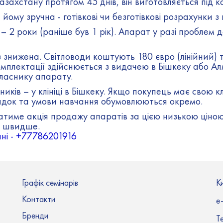
азахстану протягом 45 днів, він виготовляється під 
ому зручна - готівкові чи безготівкові розрахунки з
 – 2 роки (раніше був 1 рік). Апарат у разі проблем 
 знижена. Світловоди коштують 180 євро (лінійний) та
мплектації здійснюється з видачею в Бішкеку або Ал
ласнику апарату.
иків – у клініці в Бішкеку. Якщо покупець має свою кл
орядок та умови навчання обумовлюються окремо.
ватиме акція продажу апаратів за цією низькою ціною
я швидше.
ні - +77786201916
Графік семінарів
Ки
Контакти
e-
Бренди
Т