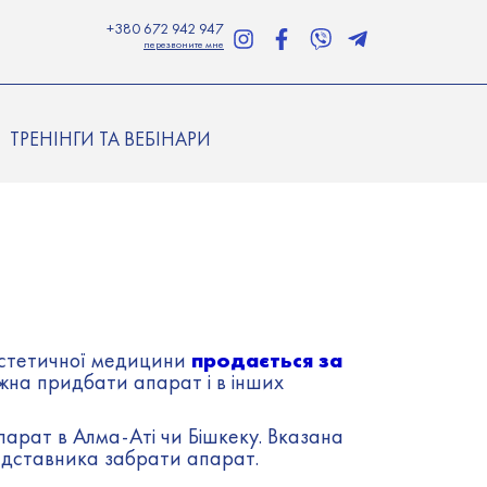
+380 672 942 947
перезвоните мне
ТРЕНІНГИ ТА ВЕБІНАРИ
продається за
 естетичної медицини
жна придбати апарат і в інших
рат в Алма-Аті чи Бішкеку. Вказана
редставника забрати апарат.