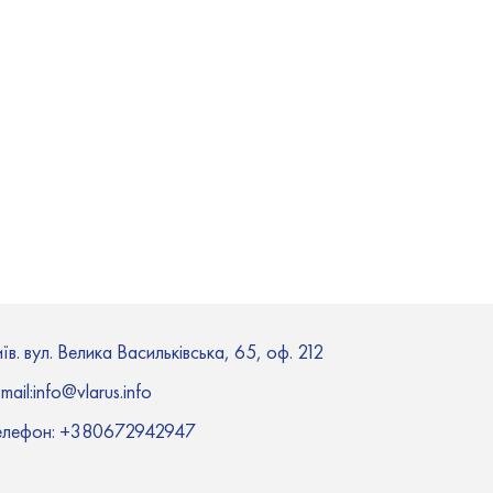
їв. вул. Велика Васильківська, 65, оф. 212
mail:i
nfo@vlarus.info
елефон:
+380672942947