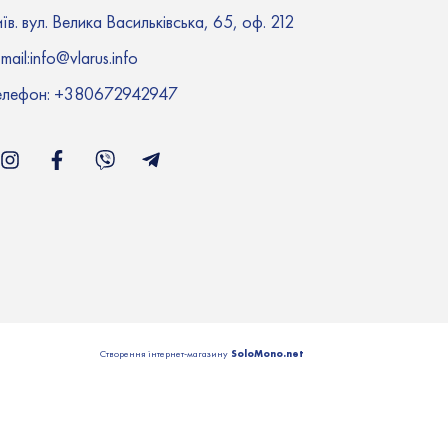
їв. вул. Велика Васильківська, 65, оф. 212
mail:i
nfo@vlarus.info
елефон:
+380672942947
SoloMono.net
Створення інтернет-магазину