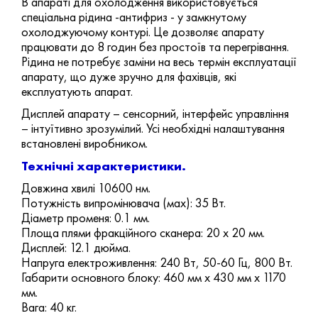
В апараті для охолодження використовується
спеціальна рідина -антифриз - у замкнутому
охолоджуючому контурі. Це дозволяє апарату
працювати до 8 годин без простоїв та перегрівання.
Рідина не потребує заміни на весь термін експлуатації
апарату, що дуже зручно для фахівців, які
експлуатують апарат.
Дисплей апарату – сенсорний, інтерфейс управління
– інтуїтивно зрозумілий. Усі необхідні налаштування
встановлені виробником.
Технічні характеристики.
Довжина хвилі 10600 нм.
Потужність випромінювача (мах): 35 Вт.
Діаметр променя: 0.1 мм.
Площа плями фракційного сканера: 20 х 20 мм.
Дисплей: 12.1 дюйма.
Напруга електроживлення: 240 Вт, 50-60 Гц, 800 Вт.
Габарити основного блоку: 460 мм x 430 мм x 1170
мм.
Вага: 40 кг.