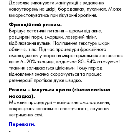
Дозволяє виконувати маніпуляції з видалення
новоутворень на шкірі, бородавках, пухлинах. Може
використовуватись при лікуванні хропіння.
Фракційний режим.
Вирішує естетичні питання – шрами від акне,
розширені пори, зморшки, лазерний пілінг,
відбілювання вульви. Поліпшення текстури шкіри
обличчя, тіла. Під час процедури фракційного
омолодження утворення мікротермальних зон зачіпає
лише 6–20% тканини, водночас 80–94% оточуючої
тканини залишаються цілісними. Тому період
відновлення значно скорочується та процес
регенерації протікає дуже швидко.
Режим – імпульси краси (гінекологічна
насадка).
Можливі процедури – вагінальне омолодження,
покращення вагінальної еластичності, лікування
нетримання сечі.
Переваги.