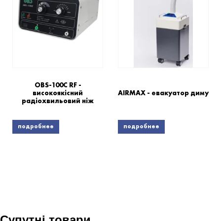
OBS-100C RF -
високоякісний
AIRMAX - евакуатор диму
радіохвильовий ніж
подробнее
подробнее
Супутні товари