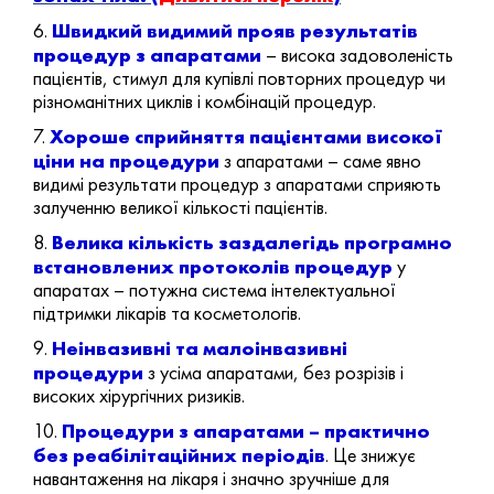
Швидкий видимий прояв результатів
6.
процедур з апаратами
– висока задоволеність
пацієнтів, стимул для купівлі повторних процедур чи
різноманітних циклів і комбінацій процедур.
Хороше сприйняття пацієнтами високої
7.
ціни на процедури
з апаратами – саме явно
видимі результати процедур з апаратами сприяють
залученню великої кількості пацієнтів.
Велика кількість заздалегідь програмно
8.
встановлених протоколів процедур
у
апаратах – потужна система інтелектуальної
підтримки лікарів та косметологів.
Неінвазивні та малоінвазивні
9.
процедури
з усіма апаратами, без розрізів і
високих хірургічних ризиків.
Процедури з апаратами – практично
10.
без реабілітаційних періодів
. Це знижує
навантаження на лікаря і значно зручніше для