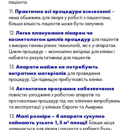
пацієнта.
Практично всі процедури всесезонні
11.
–
нема обмежень для лікаря у роботі з пацієнтами,
більша кількість пацієнтів може бути залучена.
Легке планування лікарем чи
12.
косметологом циклів процедур
для пацієнтів
з використанням різних технологій, які є у апаратах.
Цикли процедур – економічно вигідніші для клініки і
набагато результативніші для пацієнтів.
Апарати майже не потребують
13.
витратних матеріалів
для проведення
процедур. Це підвищує прибутковість клініки.
Автентичне програмне забезпечення
14.
повністю узгоджене з роботою апаратів та
протоколами процедур під час клінічних випробувань
та експлуатації у клініках Європи та Америки.
Малі розміри – 4 апарати сукупно
15.
займають усього 1,5 м² площі!
Більше місця
залишається для лікаря і пацієнта у кабінеті будь-