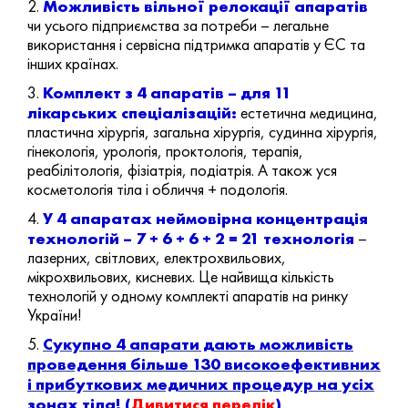
Можливість вільної релокації апаратів
2.
чи усього підприємства за потреби – легальне
використання і сервісна підтримка апаратів у ЄС та
інших країнах.
Комплект з 4 апаратів – для 11
3.
лікарських спеціалізацій:
естетична медицина,
пластична хірургія, загальна хірургія, судинна хірургія,
гінекологія, урологія, проктологія, терапія,
реабілітологія, фізіатрія, подіатрія. А також уся
косметологія тіла і обличчя + подологія.
У 4 апаратах неймовірна концентрація
4.
технологій – 7 + 6 + 6 + 2 = 21 технологія
–
лазерних, світлових, електрохвильових,
мікрохвильових, кисневих. Це найвища кількість
технологій у одному комплекті апаратів на ринку
України!
Сукупно 4 апарати дають можливість
5.
проведення більше 130 високоефективних
і прибуткових медичних процедур на усіх
зонах тіла! (
Дивитися перелік
)