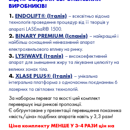
ВИРОБНИКІВ!
1.
ENDOLIFT® (Італія)
– всесвітньо відома
технологія проведення процедур від її творців у
апараті LASEmaR® 1500
.
2.
BINARY PREMIUM (Іспанія)
– найкращий і
найбільш оснащений неінвазивний апарат
електрохвильового впливу на ринку
.
3.
LYSIWAVE (Італія)
– високоефективний
апарат для зменшення жиру та лікування целюліту на
великих зонах тіла
.
4.
XLASE PLUS® (Італія)
– унікальна
інтегральна платформа з одночасним поєднанням 6
лазерних та світлових технологій
.
За набором переваг та якості цей комплект
перевершує інші ринкові пропозиції.
Є обґрунтоване у презентації перевищення показника
«якість/ціна» подібних апаратів навіть у 3,3 рази!
Ціна комплекту МЕНШЕ У 3-4 РАЗИ цін на