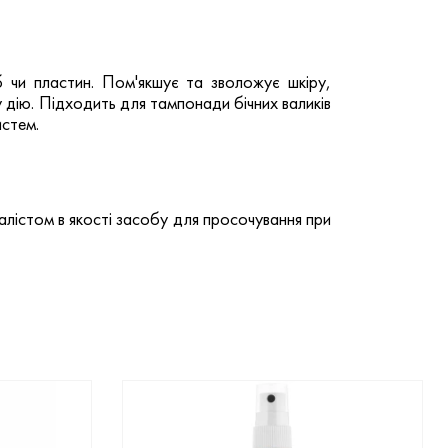
об чи пластин. Пом'якшує та зволожує шкіру,
у дію. Підходить для тампонади бічних валиків
истем.
іалістом в якості засобу для просочування при