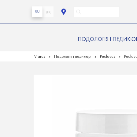
RU
UK
ПОДОЛОГІЯ І ПЕДИКЮ
Vlarus
Подологія і педикюр
Peclavus
Pecla