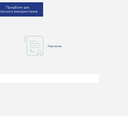
Придбати для
ласного використання
Hавчання