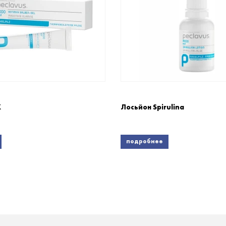
X
Лосьйон Spirulina
подробнее