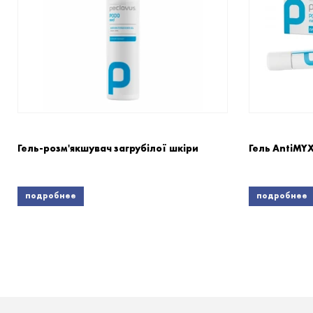
Гель-розм'якшувач загрубілої шкіри
Гель AntiMY
подробнее
подробнее