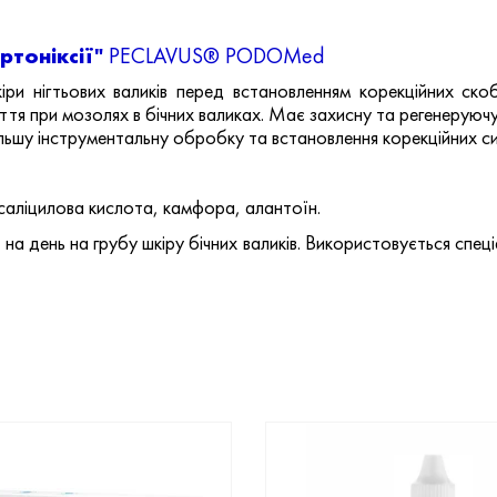
ртоніксії"
PECLAVUS® PODOMed
іри нігтьових валиків перед встановленням корекційних ск
чуття при мозолях в бічних валиках. Має захисну та регенеруюч
льшу інструментальну обробку та встановлення корекційних с
 саліцилова кислота, камфора, алантоїн.
на день на грубу шкіру бічних валиків. Використовується спец