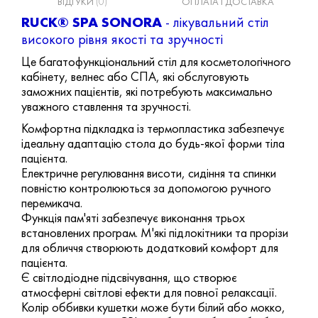
ВІДГУКИ
(0)
ОПЛАТА І ДОСТАВКА
RUCK® SPA SONORA
- лікувальний стіл
високого рівня якості та зручності
Це багатофункціональний стіл для косметологічного
кабінету, велнес або СПА, які обслуговують
заможних пацієнтів, які потребують максимально
уважного ставлення та зручності.
Комфортна підкладка із термопластика забезпечує
ідеальну адаптацію стола до будь-якої форми тіла
пацієнта.
Електричне регулювання висоти, сидіння та спинки
повністю контролюються за допомогою ручного
перемикача.
Функція пам'яті забезпечує виконання трьох
встановлених програм. М'які підлокітники та прорізи
для обличчя створюють додатковий комфорт для
пацієнта.
Є світлодіодне підсвічування, що створює
атмосферні світлові ефекти для повної релаксації.
Колір оббивки кушетки може бути білий або мокко,