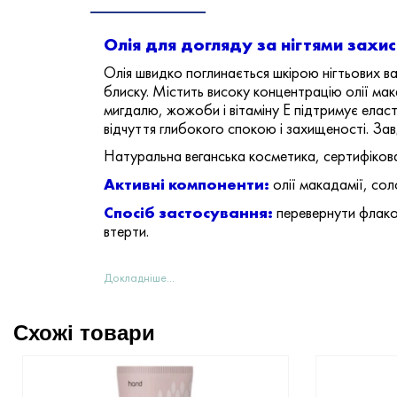
Олія для догляду за нігтями захи
Олія швидко поглинається шкірою нігтьових ва
блиску. Містить високу концентрацію олії мака
мигдалю, жожоби і вітаміну Е підтримує еласт
відчуття глибокого спокою і захищеності. За
Натуральна веганська косметика, сертифіко
Активні компоненти:
олії макадамії, сол
Спосіб застосування:
перевернути флакон
втерти.
Докладніше...
Схожі товари