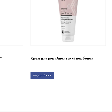
"
Крем для рук «Апельсин і вербена»
подробнее