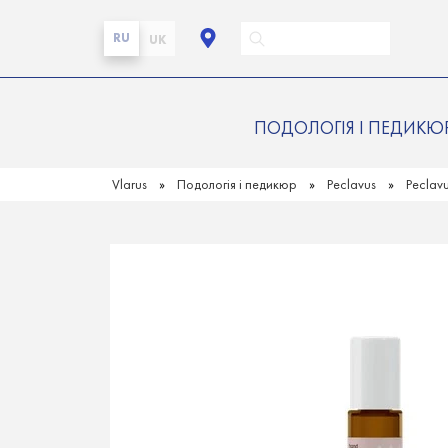
RU
UK
ПОДОЛОГІЯ І ПЕДИКЮ
Vlarus
Подологія і педикюр
Peclavus
Peclav