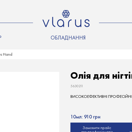
Р
ОБЛАДНАННЯ
us Hand
Олія для нігт
5630211
ВИСОКОЕФЕКТИВНІ ПРОФЕСІЙНІ ПР
10мл:
910 грн
Замовити прайс
для професіоналів
в