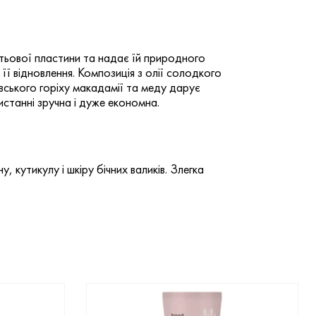
ігтьової пластини та надає їй природного
 її відновлення. Композиція з олії солодкого
івського горіху макадамії та меду дарує
станні зручна і дуже економна.
 кутикулу і шкіру бічних валиків. Злегка