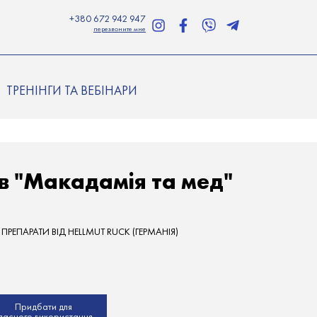
+380 672 942 947
перезвоните мне
ТРЕНІНГИ ТА ВЕБІНАРИ
ів "Макадамія та мед"
ЕПАРАТИ ВІД HELLMUT RUCK (ГЕРМАНІЯ)
Придбати для
ласного використання