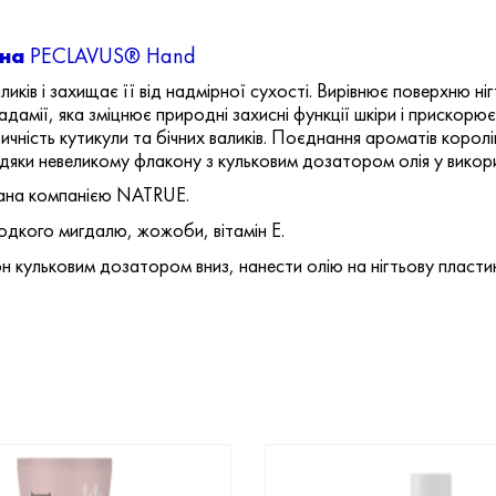
сна
PECLAVUS® Hand
ликів і захищає її від надмірної сухості. Вирівнює поверхню н
дамії, яка зміцнює природні захисні функції шкіри і прискорює
ичність кутикули та бічних валиків. Поєднання ароматів корол
вдяки невеликому флакону з кульковим дозатором олія у викори
вана компанією NATRUE.
одкого мигдалю, жожоби, вітамін Е.
 кульковим дозатором вниз, нанести олію на нігтьову пластину,