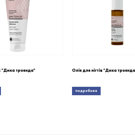
к "Дика троянда"
Олія для нігтів "Дика троянда
подробнее