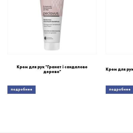
Крем для рук "Гранат і сандалове
Крем для ру
дерево"
подробнее
подробнее