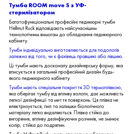
Тумба ROOM move S з УФ-
стерилізатором
Багатофункціональні професійні педикюрні тумби
Hellmut Ruck відповідають найсучаснішим
технологічним вимогам до обладнання педикюрного
кабінету.
Тумби індивідуально виготовляються для подологів
залежно від того, чи є фахівець правшею або лівшею.
Ці тумби мають досконалу дизайнерську форму, яка
вписується в загальний професійний дизайн будь-
якого педикюрного кабінету.
Тумби мають спеціальне покриття 3D термоплівкою
,
яка оберігає тумбу від впливу вологи, дає можливість
легкої дезінфекції та миття поверхонь. Ця плівка не
електризується, пил та залишки біологічного
матеріалу легко видаляються. Плівка стійка до
вигоряння, впливу дезінфікуючих розчинів, не змінює
колір, стійка до подряпин.