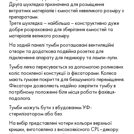
Друга шухлядка призначена для розміщення
витратних матеріалів і ємностей невеликого розміру з
препаратами.
Третя шухлядка – найбільша – конструктивно дуже
добре розрахована для зберігання ємностей та
матеріалів великого розміру.
На задній панелі тумби розташовані вентиляційні
отвори та додаткова подвійна розетка для
підключення апарату для педикюру та лампи-лупи.
Тумба легко пересувається за допомогою роликових
коліс посиленої констукції із фіксаторами. Колеса
мають гумове покриття для безшумного переміщення.
Фіксатори дозволяють надійно закріпити тумбу в
потрібному положенні біля місця роботи фахівця-
подолога.
Тумби можуть бути з вбудованим УФ-
стерилізатором або без.
На вибір представлені чотири кольори верхньої
кришки, виготовлена з високоякісного CPL–декору.