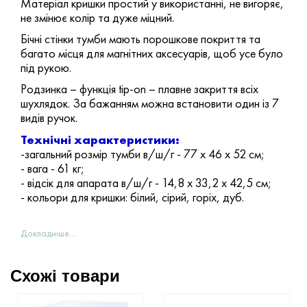
Матеріал кришки простий у використанні, не вигоряє,
не змінює колір та дуже міцний.
Бічні стінки тумби мають порошкове покриття та
багато місця для магнітних аксесуарів, щоб усе було
під рукою.
Родзинка – функція tip-on – плавне закриття всіх
шухлядок. За бажанням можна встановити один із 7
видів ручок.
Технічні характеристики:
-загальний розмір тумби в/ш/г - 77 х 46 х 52 см;
- вага - 61 кг;
- відсік для апарата в/ш/г - 14,8 х 33,2 х 42,5 см;
- кольори для кришки: білий, сірий, горіх, дуб.
Докладніше...
Схожі товари