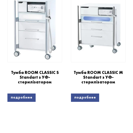
Тумба ROOM CLASSIC S
Тумба ROOM CLASSIC M
Standart з УФ-
Standart з УФ-
стерилізатором
стерилізатором
подробнее
подробнее