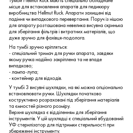
Тумби Hellmut Ruck мають спеціально обладнане
місце для встановлення апаратів для педикюру
виробництва Hellmut Ruck. Апарати захищені від
падіння чи випадкового перевертання. Поруч із нішою
для апарату розташована невелика висувна скринька
для зберігання фільтрів і витратних матеріалів, що
дуже зручно для фахівця-подолога.
На тумбі зручно кріпляться:
- спеціальний тримач для ручки апарата, завдяки
якому ручка надійно закріплена та не впаде
випадково;
- лампа-лупа;
- контейнер для відходів.
У тумбі 3 висувні шухлядки, на які можна опціонально
встановлювати ручки. Шухлядки початково
коструктивно розраховані під зберігання матеріалів
та ємностей різного розміру.
Верхня шухлядка є відділенням для зберігання
інструментів. У цій шухлядці є спеціальний вбудований
УФ стерилізатор для підтримки стерильності при
збереженні інструменту.