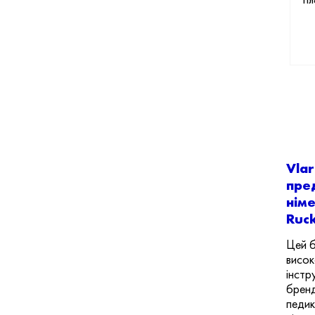
Пл
Vlar
пре
нім
Ruck
Цей б
висок
інстр
бренд
педик