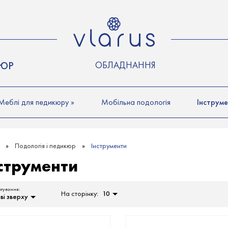
КЮР
ОБЛАДНАННЯ
Меблі для педикюру
»
Мобільна подологія
Інструм
Подологія і педикюр
Інструменти
струменти
ртування:
На сторінку:
10
ві зверху