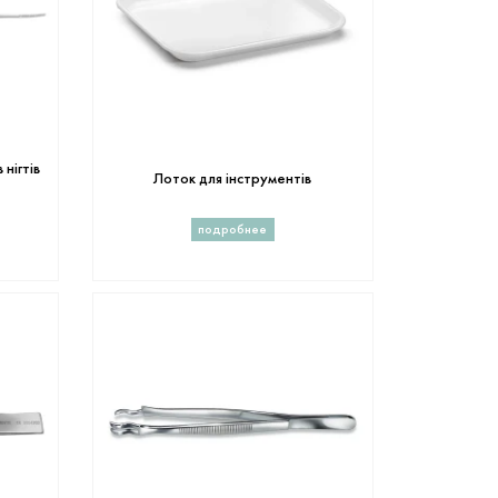
нігтів
Лоток для інструментів
подробнее