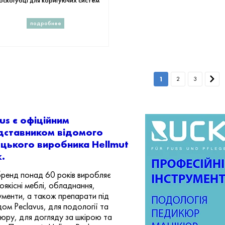
оскогубці для коригуючих систем
подробнее
1
2
3
us є офіційним
дставником відомого
ецького виробника Hellmut
.
ренд понад 60 років виробляє
оякісні меблі, обладнання,
ументи, а також препарати під
ом Peclavus, для подології та
юру, для догляду за шкірою та