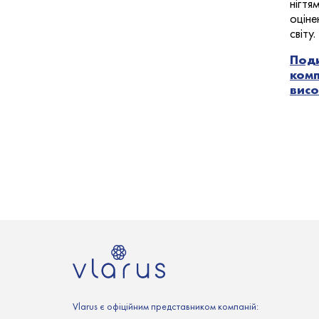
нігтя
оціне
світу.
Поди
комп
висо
Vlarus є офіційним представником компаній: