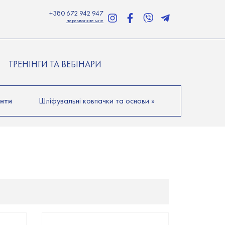
+380 672 942 947
перезвоните мне
ТРЕНІНГИ ТА ВЕБІНАРИ
енти
Шліфувальні ковпачки та основи
»