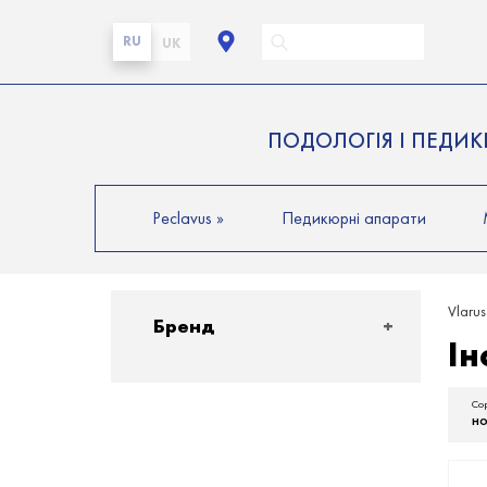
RU
UK
ПОДОЛОГІЯ І ПЕДИ
Peclavus
»
Педикюрні апарати
Vlarus
Бренд
Ін
Со
но