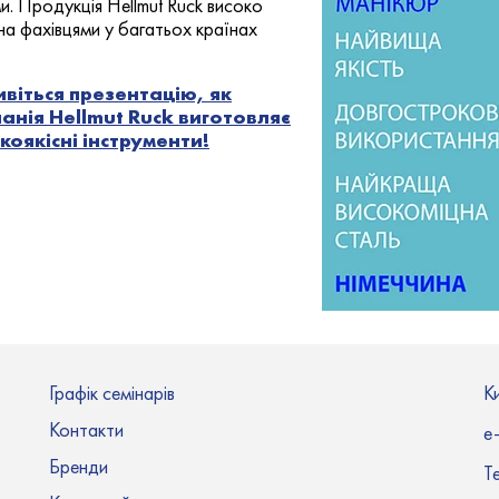
ми. Продукція Hellmut Ruck високо
на фахівцями у багатьох країнах
віться презентацію, як
анія Hellmut Ruck виготовляє
коякісні інструменти!
Графік семінарів
Ки
Контакти
e-
Бренди
Т