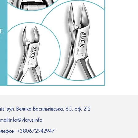
їв. вул. Велика Васильківська, 65, оф. 212
mail:i
nfo@vlarus.info
елефон:
+380672942947