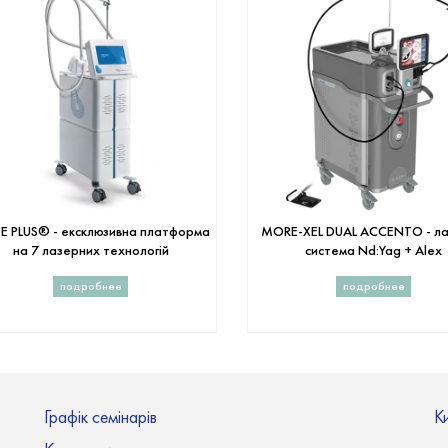
E PLUS® - ексклюзивна платформа
MORE-XEL DUAL ACCENTO - л
на 7 лазерних технологій
система Nd:Yag + Alex
подробнее
подробнее
Графік семінарів
Ки