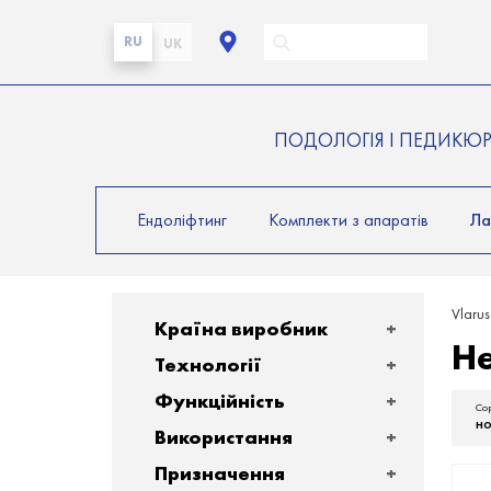
RU
UK
ПОДОЛОГІЯ І ПЕДИКЮ
Ендоліфтинг
Комплекти з апаратів
Ла
Vlarus
Країна виробник
Не
Технології
Функційність
Со
но
Використання
Призначення