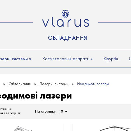
Р
ОБЛАДНАННЯ
зерні системи
»
Косметологічні апарати
»
Хірургія
Обладнання
Лазерні системи
Неодимові лазери
одимові лазери
ртування:
На сторінку:
10
ві зверху